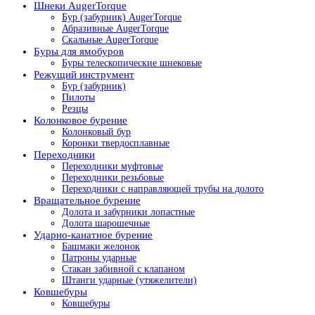
Шнеки AugerTorque
Бур (забурник) AugerTorque
Абразивные AugerTorque
Скальные AugerTorque
Буры для ямобуров
Буры телескопические шнековые
Режущий инструмент
Бур (забурник)
Пилоты
Резцы
Колонковое бурение
Колонковый бур
Коронки твердосплавные
Переходники
Переходники муфтовые
Переходники резьбовые
Переходники с направляющей трубы на долото
Вращательное бурение
Долота и забурники лопастные
Долота шарошечные
Ударно-канатное бурение
Башмаки желонок
Патроны ударные
Стакан забивной с клапаном
Штанги ударные (утяжелители)
Ковшебуры
Ковшебуры