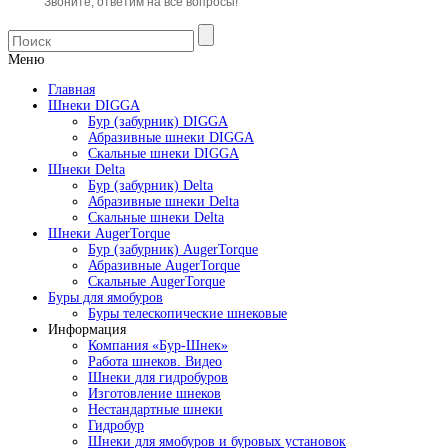
Звоните, ответим на все вопросы!
Меню
Главная
Шнеки DIGGA
Бур (забурник) DIGGA
Абразивные шнеки DIGGA
Скальные шнеки DIGGA
Шнеки Delta
Бур (забурник) Delta
Абразивные шнеки Delta
Скальные шнеки Delta
Шнеки AugerTorque
Бур (забурник) AugerTorque
Абразивные AugerTorque
Скальные AugerTorque
Буры для ямобуров
Буры телескопические шнековые
Информация
Компания «Бур-Шнек»
Работа шнеков. Видео
Шнеки для гидробуров
Изготовление шнеков
Нестандартные шнеки
Гидробур
Шнеки для ямобуров и буровых установок