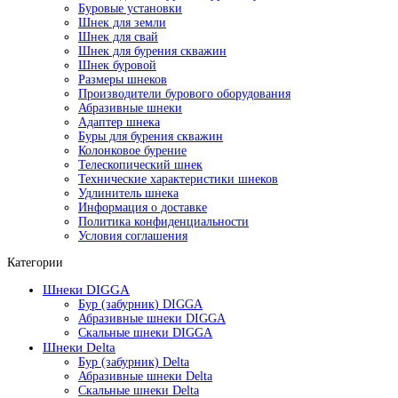
Буровые установки
Шнек для земли
Шнек для свай
Шнек для бурения скважин
Шнек буровой
Размеры шнеков
Производители бурового оборудования
Абразивные шнеки
Адаптер шнека
Буры для бурения скважин
Колонковое бурение
Телескопический шнек
Технические характеристики шнеков
Удлинитель шнека
Информация о доставке
Политика конфиденциальности
Условия соглашения
Категории
Шнеки DIGGA
Бур (забурник) DIGGA
Абразивные шнеки DIGGA
Скальные шнеки DIGGA
Шнеки Delta
Бур (забурник) Delta
Абразивные шнеки Delta
Скальные шнеки Delta