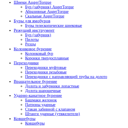
Шнеки AugerTorque
Бур (забурник) AugerTorque
Абразивные AugerTorque
Скальные AugerTorque
Буры для ямобуров
Буры телескопические шнековые
Режущий инструмент
Бур (забурник)
Пилоты
Резцы
Колонковое бурение
Колонковый бур
Коронки твердосплавные
Переходники
Переходники муфтовые
Переходники резьбовые
Переходники с направляющей трубы на долото
Вращательное бурение
Долота и забурники лопастные
Долота шарошечные
Ударно-канатное бурение
Башмаки желонок
Патроны ударные
Стакан забивной с клапаном
Штанги ударные (утяжелители)
Ковшебуры
Ковшебуры