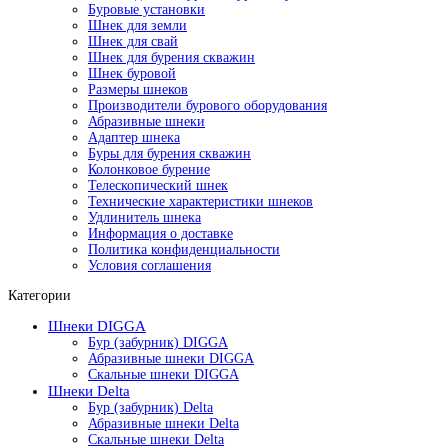
Буровые установки
Шнек для земли
Шнек для свай
Шнек для бурения скважин
Шнек буровой
Размеры шнеков
Производители бурового оборудования
Абразивные шнеки
Адаптер шнека
Буры для бурения скважин
Колонковое бурение
Телескопический шнек
Технические характеристики шнеков
Удлинитель шнека
Информация о доставке
Политика конфиденциальности
Условия соглашения
Категории
Шнеки DIGGA
Бур (забурник) DIGGA
Абразивные шнеки DIGGA
Скальные шнеки DIGGA
Шнеки Delta
Бур (забурник) Delta
Абразивные шнеки Delta
Скальные шнеки Delta