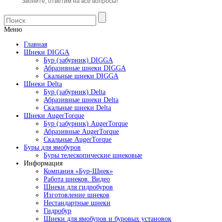
Звоните, ответим на все вопросы!
Меню
Главная
Шнеки DIGGA
Бур (забурник) DIGGA
Абразивные шнеки DIGGA
Скальные шнеки DIGGA
Шнеки Delta
Бур (забурник) Delta
Абразивные шнеки Delta
Скальные шнеки Delta
Шнеки AugerTorque
Бур (забурник) AugerTorque
Абразивные AugerTorque
Скальные AugerTorque
Буры для ямобуров
Буры телескопические шнековые
Информация
Компания «Бур-Шнек»
Работа шнеков. Видео
Шнеки для гидробуров
Изготовление шнеков
Нестандартные шнеки
Гидробур
Шнеки для ямобуров и буровых установок