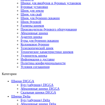
Шнеки для ямобуров и буровых установок
Буровые установки
Шнек для земли
Шнек для свай
Шнек для бурения скважин
Шнек буровой
Размеры шнеков
Производители бурового оборудования
Абразивные шнеки
Адаптер шнека
Буры для бурения скважин
Колонковое бурение
Телескопический шнек
Технические характеристики шнеков
Удлинитель шнека
Информация о доставке
Политика конфиденциальности
Условия соглашения
Категории
Шнеки DIGGA
Бур (забурник) DIGGA
Абразивные шнеки DIGGA
Скальные шнеки DIGGA
Шнеки Delta
Бур (забурник) Delta
Абразивные шнеки Delta