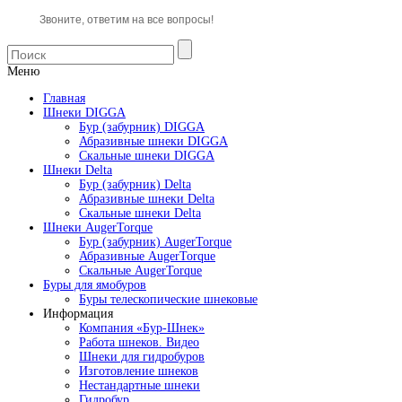
Звоните, ответим на все вопросы!
Меню
Главная
Шнеки DIGGA
Бур (забурник) DIGGA
Абразивные шнеки DIGGA
Скальные шнеки DIGGA
Шнеки Delta
Бур (забурник) Delta
Абразивные шнеки Delta
Скальные шнеки Delta
Шнеки AugerTorque
Бур (забурник) AugerTorque
Абразивные AugerTorque
Скальные AugerTorque
Буры для ямобуров
Буры телескопические шнековые
Информация
Компания «Бур-Шнек»
Работа шнеков. Видео
Шнеки для гидробуров
Изготовление шнеков
Нестандартные шнеки
Гидробур