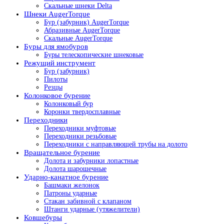
Скальные шнеки Delta
Шнеки AugerTorque
Бур (забурник) AugerTorque
Абразивные AugerTorque
Скальные AugerTorque
Буры для ямобуров
Буры телескопические шнековые
Режущий инструмент
Бур (забурник)
Пилоты
Резцы
Колонковое бурение
Колонковый бур
Коронки твердосплавные
Переходники
Переходники муфтовые
Переходники резьбовые
Переходники с направляющей трубы на долото
Вращательное бурение
Долота и забурники лопастные
Долота шарошечные
Ударно-канатное бурение
Башмаки желонок
Патроны ударные
Стакан забивной с клапаном
Штанги ударные (утяжелители)
Ковшебуры