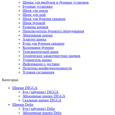
Шнеки для ямобуров и буровых установок
Буровые установки
Шнек для земли
Шнек для свай
Шнек для бурения скважин
Шнек буровой
Размеры шнеков
Производители бурового оборудования
Абразивные шнеки
Адаптер шнека
Буры для бурения скважин
Колонковое бурение
Телескопический шнек
Технические характеристики шнеков
Удлинитель шнека
Информация о доставке
Политика конфиденциальности
Условия соглашения
Категории
Шнеки DIGGA
Бур (забурник) DIGGA
Абразивные шнеки DIGGA
Скальные шнеки DIGGA
Шнеки Delta
Бур (забурник) Delta
Абразивные шнеки Delta