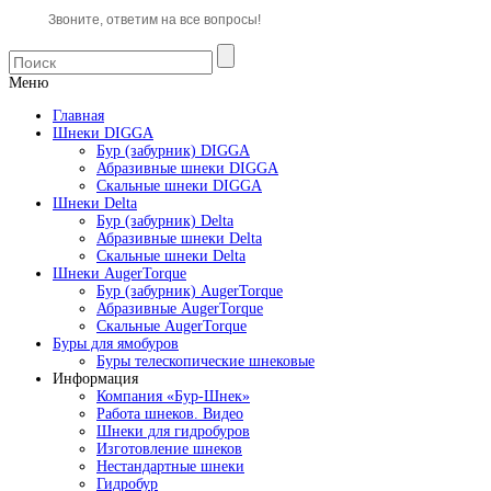
Звоните, ответим на все вопросы!
Меню
Главная
Шнеки DIGGA
Бур (забурник) DIGGA
Абразивные шнеки DIGGA
Скальные шнеки DIGGA
Шнеки Delta
Бур (забурник) Delta
Абразивные шнеки Delta
Скальные шнеки Delta
Шнеки AugerTorque
Бур (забурник) AugerTorque
Абразивные AugerTorque
Скальные AugerTorque
Буры для ямобуров
Буры телескопические шнековые
Информация
Компания «Бур-Шнек»
Работа шнеков. Видео
Шнеки для гидробуров
Изготовление шнеков
Нестандартные шнеки
Гидробур