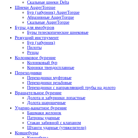
Скальные шнеки Delta
Шнеки AugerTorque
Бур (забурник) AugerTorque
Абразивные AugerTorque
Скальные AugerTorque
Буры для ямобуров
Буры телескопические шнековые
Режущий инструмент
Бур (забурник)
Пилоты
Резцы
Колонковое бурение
Колонковый бур
Коронки твердосплавные
Переходники
Переходники муфтовые
Переходники резьбовые
Переходники с направляющей трубы на долото
Вращательное бурение
Долота и забурники лопастные
Долота шарошечные
Ударно-канатное бурение
Башмаки желонок
Патроны ударные
Стакан забивной с клапаном
Штанги ударные (утяжелители)
Ковшебуры
Ковшебуры