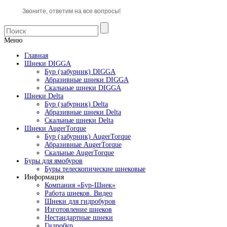
Звоните, ответим на все вопросы!
Меню
Главная
Шнеки DIGGA
Бур (забурник) DIGGA
Абразивные шнеки DIGGA
Скальные шнеки DIGGA
Шнеки Delta
Бур (забурник) Delta
Абразивные шнеки Delta
Скальные шнеки Delta
Шнеки AugerTorque
Бур (забурник) AugerTorque
Абразивные AugerTorque
Скальные AugerTorque
Буры для ямобуров
Буры телескопические шнековые
Информация
Компания «Бур-Шнек»
Работа шнеков. Видео
Шнеки для гидробуров
Изготовление шнеков
Нестандартные шнеки
Гидробур