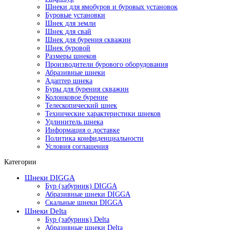
Шнеки для ямобуров и буровых установок
Буровые установки
Шнек для земли
Шнек для свай
Шнек для бурения скважин
Шнек буровой
Размеры шнеков
Производители бурового оборудования
Абразивные шнеки
Адаптер шнека
Буры для бурения скважин
Колонковое бурение
Телескопический шнек
Технические характеристики шнеков
Удлинитель шнека
Информация о доставке
Политика конфиденциальности
Условия соглашения
Категории
Шнеки DIGGA
Бур (забурник) DIGGA
Абразивные шнеки DIGGA
Скальные шнеки DIGGA
Шнеки Delta
Бур (забурник) Delta
Абразивные шнеки Delta