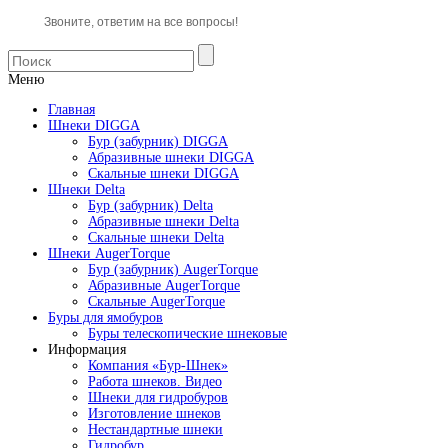
Звоните, ответим на все вопросы!
Меню
Главная
Шнеки DIGGA
Бур (забурник) DIGGA
Абразивные шнеки DIGGA
Скальные шнеки DIGGA
Шнеки Delta
Бур (забурник) Delta
Абразивные шнеки Delta
Скальные шнеки Delta
Шнеки AugerTorque
Бур (забурник) AugerTorque
Абразивные AugerTorque
Скальные AugerTorque
Буры для ямобуров
Буры телескопические шнековые
Информация
Компания «Бур-Шнек»
Работа шнеков. Видео
Шнеки для гидробуров
Изготовление шнеков
Нестандартные шнеки
Гидробур