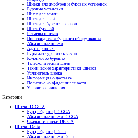
Шнеки для ямобуров и буровых установок
Буровые установки
Шнек для земли
Шнек для свай
Шнек для бурения скважин
Шнек буровой
Размеры шнеков
Производители бурового оборудования
Абразивные шнеки
Адаптер шнека
Буры для бурения скважин
Колонковое бурение
Телескопический шнек
Технические характеристики шнеков
Удлинитель шнека
Информация о доставке
Политика конфиденциальности
Условия соглашения
Категории
Шнеки DIGGA
Бур (забурник) DIGGA
Абразивные шнеки DIGGA
Скальные шнеки DIGGA
Шнеки Delta
Бур (забурник) Delta
Абразивные шнеки Delta