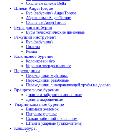
Скальные шнеки Delta
Шнеки AugerTorque
Бур (забурник) AugerTorque
Абразивные AugerTorque
Скальные AugerTorque
Буры для ямобуров
Буры телескопические шнековые
Режущий инструмент
Бур (забурник)
Пилоты
Резцы
Колонковое бурение
Колонковый бур
Коронки твердосплавные
Переходники
Переходники муфтовые
Переходники резьбовые
Переходники с направляющей трубы на долото
Вращательное бурение
Долота и забурники лопастные
Долота шарошечные
Ударно-канатное бурение
Башмаки желонок
Патроны ударные
Стакан забивной с клапаном
Штанги ударные (утяжелители)
Ковшебуры