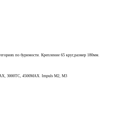
егориях по буримости. Крепление 65 круг,размер 180мм.
MAX, 3000TC, 4500MAX. Impuls M2, M3