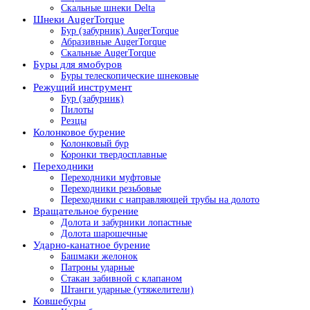
Скальные шнеки Delta
Шнеки AugerTorque
Бур (забурник) AugerTorque
Абразивные AugerTorque
Скальные AugerTorque
Буры для ямобуров
Буры телескопические шнековые
Режущий инструмент
Бур (забурник)
Пилоты
Резцы
Колонковое бурение
Колонковый бур
Коронки твердосплавные
Переходники
Переходники муфтовые
Переходники резьбовые
Переходники с направляющей трубы на долото
Вращательное бурение
Долота и забурники лопастные
Долота шарошечные
Ударно-канатное бурение
Башмаки желонок
Патроны ударные
Стакан забивной с клапаном
Штанги ударные (утяжелители)
Ковшебуры