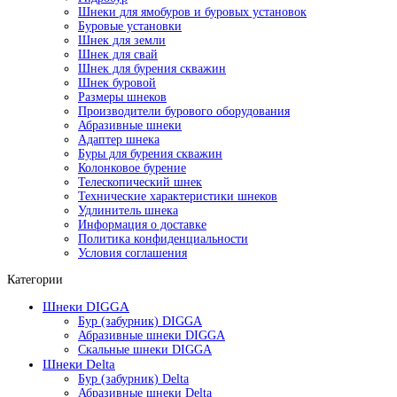
Шнеки для ямобуров и буровых установок
Буровые установки
Шнек для земли
Шнек для свай
Шнек для бурения скважин
Шнек буровой
Размеры шнеков
Производители бурового оборудования
Абразивные шнеки
Адаптер шнека
Буры для бурения скважин
Колонковое бурение
Телескопический шнек
Технические характеристики шнеков
Удлинитель шнека
Информация о доставке
Политика конфиденциальности
Условия соглашения
Категории
Шнеки DIGGA
Бур (забурник) DIGGA
Абразивные шнеки DIGGA
Скальные шнеки DIGGA
Шнеки Delta
Бур (забурник) Delta
Абразивные шнеки Delta