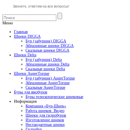
Звоните, ответим на все вопросы!
Меню
Главная
Шнеки DIGGA
Бур (забурник) DIGGA
Абразивные шнеки DIGGA
Скальные шнеки DIGGA
Шнеки Delta
Бур (забурник) Delta
Абразивные шнеки Delta
Скальные шнеки Delta
Шнеки AugerTorque
Бур (забурник) AugerTorque
Абразивные AugerTorque
Скальные AugerTorque
Буры для ямобуров
Буры телескопические шнековые
Информация
Компания «Бур-Шнек»
Работа шнеков. Видео
Шнеки для гидробуров
Изготовление шнеков
Нестандартные шнеки
Гидробур