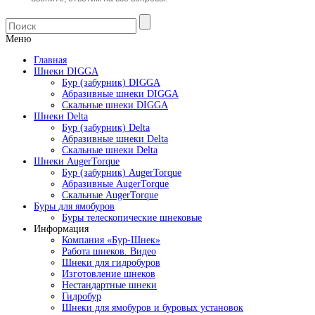
Меню
Главная
Шнеки DIGGA
Бур (забурник) DIGGA
Абразивные шнеки DIGGA
Скальные шнеки DIGGA
Шнеки Delta
Бур (забурник) Delta
Абразивные шнеки Delta
Скальные шнеки Delta
Шнеки AugerTorque
Бур (забурник) AugerTorque
Абразивные AugerTorque
Скальные AugerTorque
Буры для ямобуров
Буры телескопические шнековые
Информация
Компания «Бур-Шнек»
Работа шнеков. Видео
Шнеки для гидробуров
Изготовление шнеков
Нестандартные шнеки
Гидробур
Шнеки для ямобуров и буровых установок