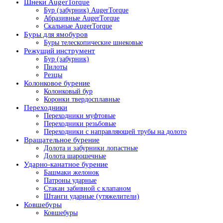
Шнеки AugerTorque
Бур (забурник) AugerTorque
Абразивные AugerTorque
Скальные AugerTorque
Буры для ямобуров
Буры телескопические шнековые
Режущий инструмент
Бур (забурник)
Пилоты
Резцы
Колонковое бурение
Колонковый бур
Коронки твердосплавные
Переходники
Переходники муфтовые
Переходники резьбовые
Переходники с направляющей трубы на долото
Вращательное бурение
Долота и забурники лопастные
Долота шарошечные
Ударно-канатное бурение
Башмаки желонок
Патроны ударные
Стакан забивной с клапаном
Штанги ударные (утяжелители)
Ковшебуры
Ковшебуры