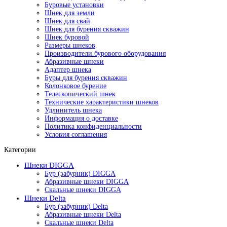
Буровые установки
Шнек для земли
Шнек для свай
Шнек для бурения скважин
Шнек буровой
Размеры шнеков
Производители бурового оборудования
Абразивные шнеки
Адаптер шнека
Буры для бурения скважин
Колонковое бурение
Телескопический шнек
Технические характеристики шнеков
Удлинитель шнека
Информация о доставке
Политика конфиденциальности
Условия соглашения
Категории
Шнеки DIGGA
Бур (забурник) DIGGA
Абразивные шнеки DIGGA
Скальные шнеки DIGGA
Шнеки Delta
Бур (забурник) Delta
Абразивные шнеки Delta
Скальные шнеки Delta