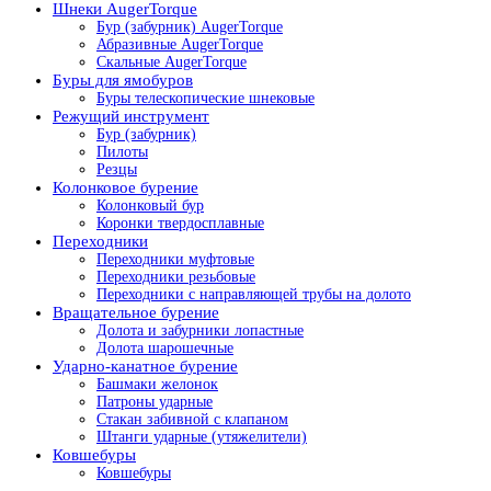
Шнеки AugerTorque
Бур (забурник) AugerTorque
Абразивные AugerTorque
Скальные AugerTorque
Буры для ямобуров
Буры телескопические шнековые
Режущий инструмент
Бур (забурник)
Пилоты
Резцы
Колонковое бурение
Колонковый бур
Коронки твердосплавные
Переходники
Переходники муфтовые
Переходники резьбовые
Переходники с направляющей трубы на долото
Вращательное бурение
Долота и забурники лопастные
Долота шарошечные
Ударно-канатное бурение
Башмаки желонок
Патроны ударные
Стакан забивной с клапаном
Штанги ударные (утяжелители)
Ковшебуры
Ковшебуры