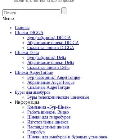
Звоните, ответим на все вопросы!
Меню
Главная
Шнеки DIGGA
Бур (забурник) DIGGA
Абразивные шнеки DIGGA
Скальные шнеки DIGGA
Шнеки Delta
Бур (забурник) Delta
Абразивные шнеки Delta
Скальные шнеки Delta
Шнеки AugerTorque
Бур (забурник) AugerTorque
Абразивные AugerTorque
Скальные AugerTorque
Буры для ямобуров
Буры телескопические шнековые
Информация
Компания «Бур-Шнек»
Работа шнеков. Видео
Шнеки для гидробуров
Изготовление шнеков
Нестандартные шнеки
Гидробур
Шнеки для ямобуров и буровых установок