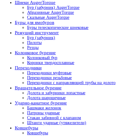
Шнеки AugerTorque
Бур (забурник) AugerTorque
Абразивные AugerTorque
Скальные AugerTorque
Буры для ямобуров
Буры телескопические шнековые
Режущий инструмент
Бур (забурник)
Пилоты
Резцы
Колонковое бурение
Колонковый бур
Коронки твердосплавные
Переходники
Переходники муфтовые
Переходники резьбовые
Переходники с направляющей трубы на долото
Вращательное бурение
Долота и забурники лопастные
Долота шарошечные
Ударно-канатное бурение
Башмаки желонок
Патроны ударные
Стакан забивной с клапаном
Штанги ударные (утяжелители)
Ковшебуры
Ковшебуры