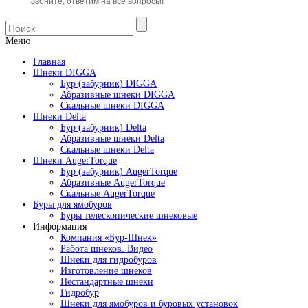
Звоните, ответим на все вопросы!
Меню
Главная
Шнеки DIGGA
Бур (забурник) DIGGA
Абразивные шнеки DIGGA
Скальные шнеки DIGGA
Шнеки Delta
Бур (забурник) Delta
Абразивные шнеки Delta
Скальные шнеки Delta
Шнеки AugerTorque
Бур (забурник) AugerTorque
Абразивные AugerTorque
Скальные AugerTorque
Буры для ямобуров
Буры телескопические шнековые
Информация
Компания «Бур-Шнек»
Работа шнеков. Видео
Шнеки для гидробуров
Изготовление шнеков
Нестандартные шнеки
Гидробур
Шнеки для ямобуров и буровых установок