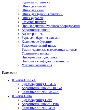
Буровые установки
Шнек для земли
Шнек для свай
Шнек для бурения скважин
Шнек буровой
Размеры шнеков
Производители бурового оборудования
Абразивные шнеки
Адаптер шнека
Буры для бурения скважин
Колонковое бурение
Телескопический шнек
Технические характеристики шнеков
Удлинитель шнека
Информация о доставке
Политика конфиденциальности
Условия соглашения
Категории
Шнеки DIGGA
Бур (забурник) DIGGA
Абразивные шнеки DIGGA
Скальные шнеки DIGGA
Шнеки Delta
Бур (забурник) Delta
Абразивные шнеки Delta
Скальные шнеки Delta