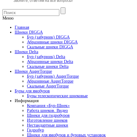
Звоните, ответим на все вопросы!
Меню
Главная
Шнеки DIGGA
Бур (забурник) DIGGA
Абразивные шнеки DIGGA
Скальные шнеки DIGGA
Шнеки Delta
Бур (забурник) Delta
Абразивные шнеки Delta
Скальные шнеки Delta
Шнеки AugerTorque
Бур (забурник) AugerTorque
Абразивные AugerTorque
Скальные AugerTorque
Буры для ямобуров
Буры телескопические шнековые
Информация
Компания «Бур-Шнек»
Работа шнеков. Видео
Шнеки для гидробуров
Изготовление шнеков
Нестандартные шнеки
Гидробур
Шнеки для ямобуров и буровых установок