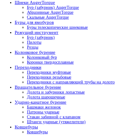
Шнеки AugerTorque
Бур (забурник) AugerTorque
Абразивные AugerTorque
Скальные AugerTorque
Буры для ямобуров
Буры телескопические шнековые
Режущий инструмент
Бур (забурник)
Пилоты
Резцы
Колонковое бурение
Колонковый бур
Коронки твердосплавные
Переходники
Переходники муфтовые
Переходники резьбовые
Переходники с направляющей трубы на долото
Вращательное бурение
Долота и забурники лопастные
Долота шарошечные
Ударно-канатное бурение
Башмаки желонок
Патроны ударные
Стакан забивной с клапаном
Штанги ударные (утяжелители)
Ковшебуры
Ковшебуры