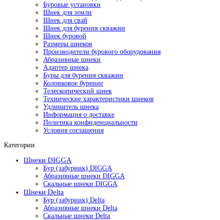
Буровые установки
Шнек для земли
Шнек для свай
Шнек для бурения скважин
Шнек буровой
Размеры шнеков
Производители бурового оборудования
Абразивные шнеки
Адаптер шнека
Буры для бурения скважин
Колонковое бурение
Телескопический шнек
Технические характеристики шнеков
Удлинитель шнека
Информация о доставке
Политика конфиденциальности
Условия соглашения
Категории
Шнеки DIGGA
Бур (забурник) DIGGA
Абразивные шнеки DIGGA
Скальные шнеки DIGGA
Шнеки Delta
Бур (забурник) Delta
Абразивные шнеки Delta
Скальные шнеки Delta