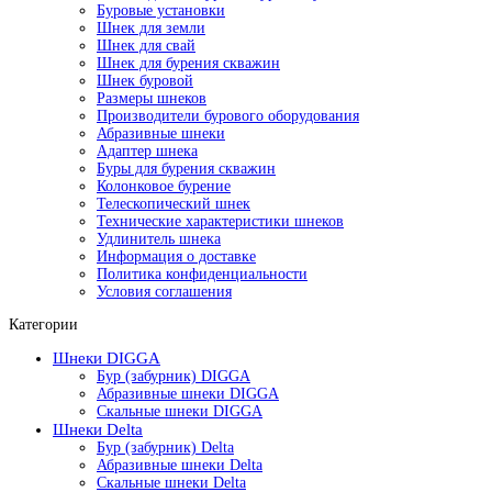
Буровые установки
Шнек для земли
Шнек для свай
Шнек для бурения скважин
Шнек буровой
Размеры шнеков
Производители бурового оборудования
Абразивные шнеки
Адаптер шнека
Буры для бурения скважин
Колонковое бурение
Телескопический шнек
Технические характеристики шнеков
Удлинитель шнека
Информация о доставке
Политика конфиденциальности
Условия соглашения
Категории
Шнеки DIGGA
Бур (забурник) DIGGA
Абразивные шнеки DIGGA
Скальные шнеки DIGGA
Шнеки Delta
Бур (забурник) Delta
Абразивные шнеки Delta
Скальные шнеки Delta