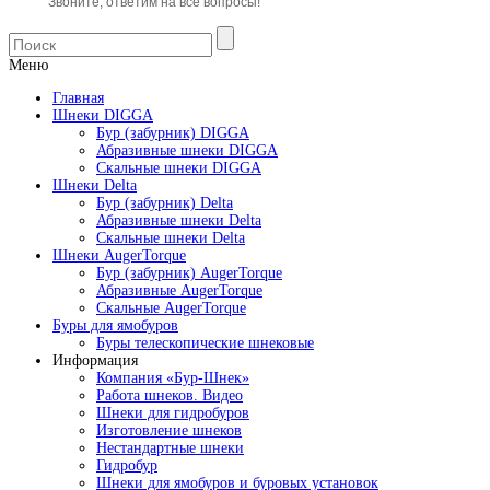
Звоните, ответим на все вопросы!
Меню
Главная
Шнеки DIGGA
Бур (забурник) DIGGA
Абразивные шнеки DIGGA
Скальные шнеки DIGGA
Шнеки Delta
Бур (забурник) Delta
Абразивные шнеки Delta
Скальные шнеки Delta
Шнеки AugerTorque
Бур (забурник) AugerTorque
Абразивные AugerTorque
Скальные AugerTorque
Буры для ямобуров
Буры телескопические шнековые
Информация
Компания «Бур-Шнек»
Работа шнеков. Видео
Шнеки для гидробуров
Изготовление шнеков
Нестандартные шнеки
Гидробур
Шнеки для ямобуров и буровых установок