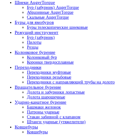
Шнеки AugerTorque
Бур (забурник) AugerTorque
Абразивные AugerTorque
Скальные AugerTorque
Буры для ямобуров
Буры телескопические шнековые
Режущий инструмент
Бур (забурник)
Пилоты
Резцы
Колонковое бурение
Колонковый бур
Коронки твердосплавные
Переходники
Переходники муфтовые
Переходники резьбовые
Переходники с направляющей трубы на долото
Вращательное бурение
Долота и забурники лопастные
Долота шарошечные
Ударно-канатное бурение
Башмаки желонок
Патроны ударные
Стакан забивной с клапаном
Штанги ударные (утяжелители)
Ковшебуры
Ковшебуры