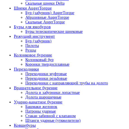
Скальные шнеки Delta
Шнеки AugerTorque
Бур (забурник) AugerTorque
Абразивные AugerTorque
Скальные AugerTorque
Буры для ямобуров
Буры телескопические шнековые
Режущий инструмент
Бур (забурник)
Пилоты
Резцы
Колонковое бурение
Колонковый бур
Коронки твердосплавные
Переходники
Переходники муфтовые
Переходники резьбовые
Переходники с направляющей трубы на долото
Вращательное бурение
Долота и забурники лопастные
Долота шарошечные
Ударно-канатное бурение
Башмаки желонок
Патроны ударные
Стакан забивной с клапаном
Штанги ударные (утяжелители)
Ковшебуры