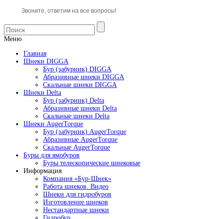
Звоните, ответим на все вопросы!
Меню
Главная
Шнеки DIGGA
Бур (забурник) DIGGA
Абразивные шнеки DIGGA
Скальные шнеки DIGGA
Шнеки Delta
Бур (забурник) Delta
Абразивные шнеки Delta
Скальные шнеки Delta
Шнеки AugerTorque
Бур (забурник) AugerTorque
Абразивные AugerTorque
Скальные AugerTorque
Буры для ямобуров
Буры телескопические шнековые
Информация
Компания «Бур-Шнек»
Работа шнеков. Видео
Шнеки для гидробуров
Изготовление шнеков
Нестандартные шнеки
Гидробур