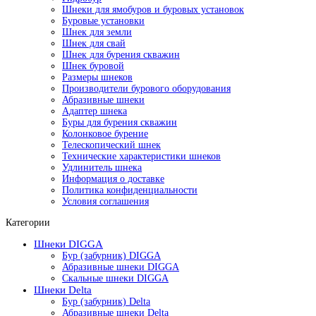
Шнеки для ямобуров и буровых установок
Буровые установки
Шнек для земли
Шнек для свай
Шнек для бурения скважин
Шнек буровой
Размеры шнеков
Производители бурового оборудования
Абразивные шнеки
Адаптер шнека
Буры для бурения скважин
Колонковое бурение
Телескопический шнек
Технические характеристики шнеков
Удлинитель шнека
Информация о доставке
Политика конфиденциальности
Условия соглашения
Категории
Шнеки DIGGA
Бур (забурник) DIGGA
Абразивные шнеки DIGGA
Скальные шнеки DIGGA
Шнеки Delta
Бур (забурник) Delta
Абразивные шнеки Delta