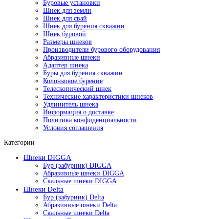
Буровые установки
Шнек для земли
Шнек для свай
Шнек для бурения скважин
Шнек буровой
Размеры шнеков
Производители бурового оборудования
Абразивные шнеки
Адаптер шнека
Буры для бурения скважин
Колонковое бурение
Телескопический шнек
Технические характеристики шнеков
Удлинитель шнека
Информация о доставке
Политика конфиденциальности
Условия соглашения
Категории
Шнеки DIGGA
Бур (забурник) DIGGA
Абразивные шнеки DIGGA
Скальные шнеки DIGGA
Шнеки Delta
Бур (забурник) Delta
Абразивные шнеки Delta
Скальные шнеки Delta