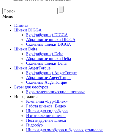
Меню
Главная
Шнеки DIGGA
Бур (забурник) DIGGA
Абразивные шнеки DIGGA
Скальные шнеки DIGGA
Шнеки Delta
Бур (забурник) Delta
Абразивные шнеки Delta
Скальные шнеки Delta
Шнеки AugerTorque
Бур (забурник) AugerTorque
Абразивные AugerTorque
Скальные AugerTorque
Буры для ямобуров
Буры телескопические шнековые
Информация
Компания «Бур-Шнек»
Работа шнеков. Видео
Шнеки для гидробуров
Изготовление шнеков
Нестандартные шнеки
Гидробур
Шнеки для ямобуров и буровых установок