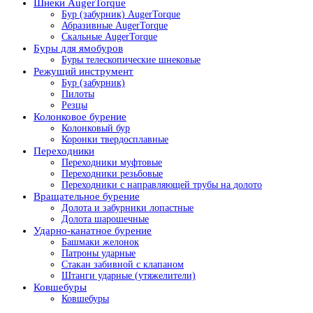
Шнеки AugerTorque
Бур (забурник) AugerTorque
Абразивные AugerTorque
Скальные AugerTorque
Буры для ямобуров
Буры телескопические шнековые
Режущий инструмент
Бур (забурник)
Пилоты
Резцы
Колонковое бурение
Колонковый бур
Коронки твердосплавные
Переходники
Переходники муфтовые
Переходники резьбовые
Переходники с направляющей трубы на долото
Вращательное бурение
Долота и забурники лопастные
Долота шарошечные
Ударно-канатное бурение
Башмаки желонок
Патроны ударные
Стакан забивной с клапаном
Штанги ударные (утяжелители)
Ковшебуры
Ковшебуры