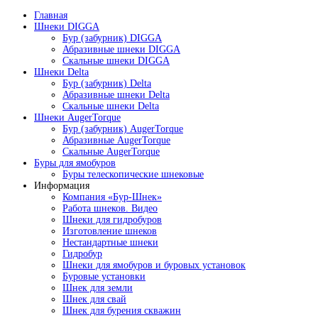
Главная
Шнеки DIGGA
Бур (забурник) DIGGA
Абразивные шнеки DIGGA
Скальные шнеки DIGGA
Шнеки Delta
Бур (забурник) Delta
Абразивные шнеки Delta
Скальные шнеки Delta
Шнеки AugerTorque
Бур (забурник) AugerTorque
Абразивные AugerTorque
Скальные AugerTorque
Буры для ямобуров
Буры телескопические шнековые
Информация
Компания «Бур-Шнек»
Работа шнеков. Видео
Шнеки для гидробуров
Изготовление шнеков
Нестандартные шнеки
Гидробур
Шнеки для ямобуров и буровых установок
Буровые установки
Шнек для земли
Шнек для свай
Шнек для бурения скважин