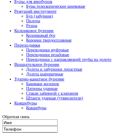
Буры для ямобуров
Буры телескопические шнековые
Режущий инструмент
Бур (забурник)
Пилоты
Резцы
Колонковое бурение
Колонковый бур
Коронки твердосплавные
Переходники
Переходники муфтовые
Переходники резьбовые
Переходники с направляющей трубы на долото
Вращательное бурение
Долота и забурники лопастные
Долота шарошечные
Ударно-канатное бурение
Башмаки желонок
Патроны ударные
Стакан забивной с клапаном
Штанги ударные (утяжелители)
Ковшебуры
Ковшебуры
Обратная связь