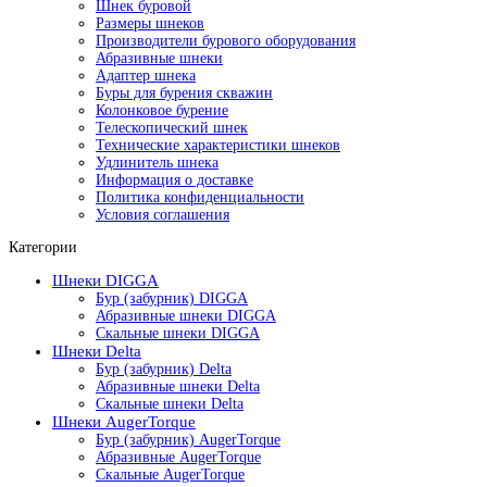
Шнек буровой
Размеры шнеков
Производители бурового оборудования
Абразивные шнеки
Адаптер шнека
Буры для бурения скважин
Колонковое бурение
Телескопический шнек
Технические характеристики шнеков
Удлинитель шнека
Информация о доставке
Политика конфиденциальности
Условия соглашения
Категории
Шнеки DIGGA
Бур (забурник) DIGGA
Абразивные шнеки DIGGA
Скальные шнеки DIGGA
Шнеки Delta
Бур (забурник) Delta
Абразивные шнеки Delta
Скальные шнеки Delta
Шнеки AugerTorque
Бур (забурник) AugerTorque
Абразивные AugerTorque
Скальные AugerTorque