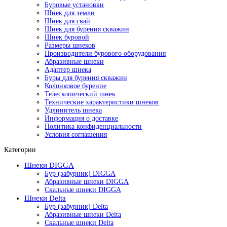
Буровые установки
Шнек для земли
Шнек для свай
Шнек для бурения скважин
Шнек буровой
Размеры шнеков
Производители бурового оборудования
Абразивные шнеки
Адаптер шнека
Буры для бурения скважин
Колонковое бурение
Телескопический шнек
Технические характеристики шнеков
Удлинитель шнека
Информация о доставке
Политика конфиденциальности
Условия соглашения
Категории
Шнеки DIGGA
Бур (забурник) DIGGA
Абразивные шнеки DIGGA
Скальные шнеки DIGGA
Шнеки Delta
Бур (забурник) Delta
Абразивные шнеки Delta
Скальные шнеки Delta