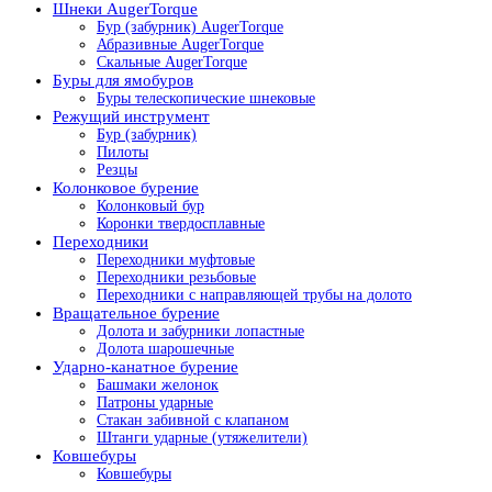
Шнеки AugerTorque
Бур (забурник) AugerTorque
Абразивные AugerTorque
Скальные AugerTorque
Буры для ямобуров
Буры телескопические шнековые
Режущий инструмент
Бур (забурник)
Пилоты
Резцы
Колонковое бурение
Колонковый бур
Коронки твердосплавные
Переходники
Переходники муфтовые
Переходники резьбовые
Переходники с направляющей трубы на долото
Вращательное бурение
Долота и забурники лопастные
Долота шарошечные
Ударно-канатное бурение
Башмаки желонок
Патроны ударные
Стакан забивной с клапаном
Штанги ударные (утяжелители)
Ковшебуры
Ковшебуры