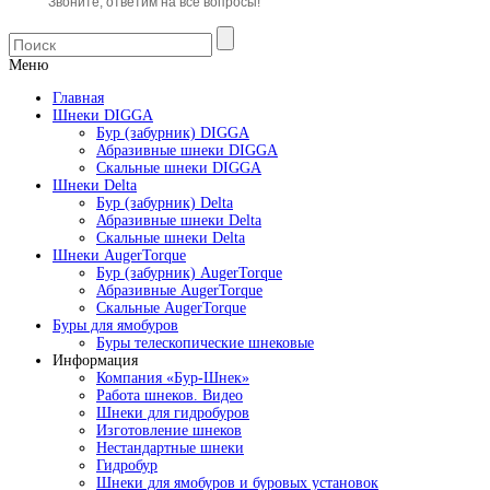
Звоните, ответим на все вопросы!
Меню
Главная
Шнеки DIGGA
Бур (забурник) DIGGA
Абразивные шнеки DIGGA
Скальные шнеки DIGGA
Шнеки Delta
Бур (забурник) Delta
Абразивные шнеки Delta
Скальные шнеки Delta
Шнеки AugerTorque
Бур (забурник) AugerTorque
Абразивные AugerTorque
Скальные AugerTorque
Буры для ямобуров
Буры телескопические шнековые
Информация
Компания «Бур-Шнек»
Работа шнеков. Видео
Шнеки для гидробуров
Изготовление шнеков
Нестандартные шнеки
Гидробур
Шнеки для ямобуров и буровых установок