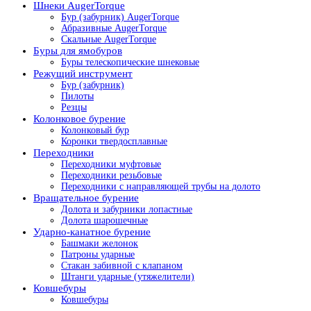
Шнеки AugerTorque
Бур (забурник) AugerTorque
Абразивные AugerTorque
Скальные AugerTorque
Буры для ямобуров
Буры телескопические шнековые
Режущий инструмент
Бур (забурник)
Пилоты
Резцы
Колонковое бурение
Колонковый бур
Коронки твердосплавные
Переходники
Переходники муфтовые
Переходники резьбовые
Переходники с направляющей трубы на долото
Вращательное бурение
Долота и забурники лопастные
Долота шарошечные
Ударно-канатное бурение
Башмаки желонок
Патроны ударные
Стакан забивной с клапаном
Штанги ударные (утяжелители)
Ковшебуры
Ковшебуры