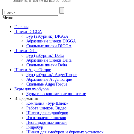
Звоните, ответим на все вопросы!
Меню
Главная
Шнеки DIGGA
Бур (забурник) DIGGA
Абразивные шнеки DIGGA
Скальные шнеки DIGGA
Шнеки Delta
Бур (забурник) Delta
Абразивные шнеки Delta
Скальные шнеки Delta
Шнеки AugerTorque
Бур (забурник) AugerTorque
Абразивные AugerTorque
Скальные AugerTorque
Буры для ямобуров
Буры телескопические шнековые
Информация
Компания «Бур-Шнек»
Работа шнеков. Видео
Шнеки для гидробуров
Изготовление шнеков
Нестандартные шнеки
Гидробур
Шнеки для ямобуров и буровых установок