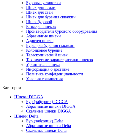
Буровые установки
Шнек для земли
Шнек для свай
Шнек для бурения скважин
Шнек буровой
Размеры шнеков
Производители бурового оборудования
Абразивные шнеки
Адаптер шнека
Буры для бурения скважин
Колонковое бурение
Телескопический шнек
Технические характеристики шнеков
Удлинитель шнека
Информация о доставке
Политика конфиденциальности
Условия соглашения
Категории
Шнеки DIGGA
Бур (забурник) DIGGA
Абразивные шнеки DIGGA
Скальные шнеки DIGGA
Шнеки Delta
Бур (забурник) Delta
Абразивные шнеки Delta
Скальные шнеки Delta