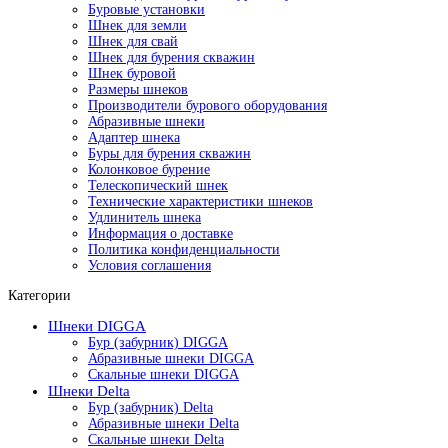
Буровые установки
Шнек для земли
Шнек для свай
Шнек для бурения скважин
Шнек буровой
Размеры шнеков
Производители бурового оборудования
Абразивные шнеки
Адаптер шнека
Буры для бурения скважин
Колонковое бурение
Телескопический шнек
Технические характеристики шнеков
Удлинитель шнека
Информация о доставке
Политика конфиденциальности
Условия соглашения
Категории
Шнеки DIGGA
Бур (забурник) DIGGA
Абразивные шнеки DIGGA
Скальные шнеки DIGGA
Шнеки Delta
Бур (забурник) Delta
Абразивные шнеки Delta
Скальные шнеки Delta