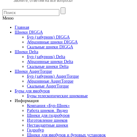
Звоните, ответим на все вопросы!
Меню
Главная
Шнеки DIGGA
Бур (забурник) DIGGA
Абразивные шнеки DIGGA
Скальные шнеки DIGGA
Шнеки Delta
Бур (забурник) Delta
Абразивные шнеки Delta
Скальные шнеки Delta
Шнеки AugerTorque
Бур (забурник) AugerTorque
Абразивные AugerTorque
Скальные AugerTorque
Буры для ямобуров
Буры телескопические шнековые
Информация
Компания «Бур-Шнек»
Работа шнеков. Видео
Шнеки для гидробуров
Изготовление шнеков
Нестандартные шнеки
Гидробур
Шнеки для ямобуров и буровых установок