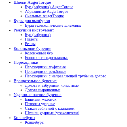
Шнеки AugerTorque
Бур (забурник) AugerTorque
Абразивные AugerTorque
Скальные AugerTorque
Буры для ямобуров
Буры телескопические шнековые
Режущий инструмент
Бур (забурник)
Пилоты
Резцы
Колонковое бурение
Колонковый бур
Коронки твердосплавные
Переходники
Переходники муфтовые
Переходники резьбовые
Переходники с направляющей трубы на долото
Вращательное бурение
Долота и забурники лопастные
Долота шарошечные
Ударно-канатное бурение
Башмаки желонок
Патроны ударные
Стакан забивной с клапаном
Штанги ударные (утяжелители)
Ковшебуры
Ковшебуры