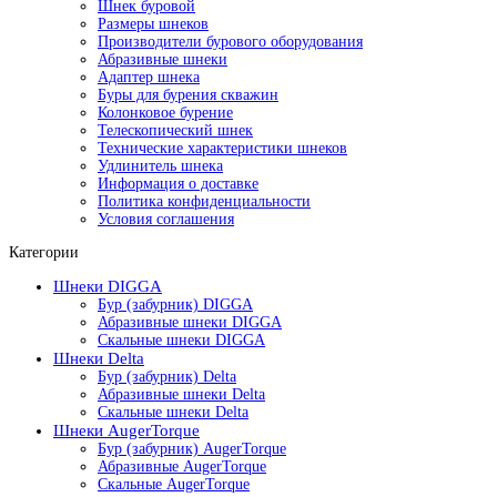
Шнек буровой
Размеры шнеков
Производители бурового оборудования
Абразивные шнеки
Адаптер шнека
Буры для бурения скважин
Колонковое бурение
Телескопический шнек
Технические характеристики шнеков
Удлинитель шнека
Информация о доставке
Политика конфиденциальности
Условия соглашения
Категории
Шнеки DIGGA
Бур (забурник) DIGGA
Абразивные шнеки DIGGA
Скальные шнеки DIGGA
Шнеки Delta
Бур (забурник) Delta
Абразивные шнеки Delta
Скальные шнеки Delta
Шнеки AugerTorque
Бур (забурник) AugerTorque
Абразивные AugerTorque
Скальные AugerTorque