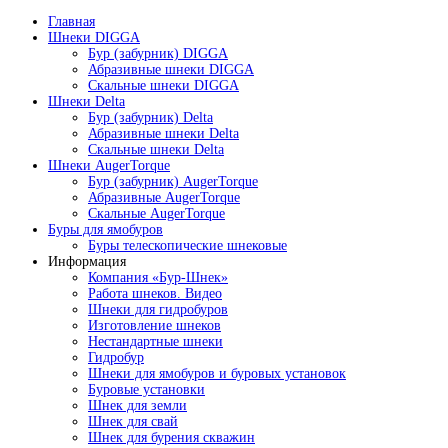
Главная
Шнеки DIGGA
Бур (забурник) DIGGA
Абразивные шнеки DIGGA
Скальные шнеки DIGGA
Шнеки Delta
Бур (забурник) Delta
Абразивные шнеки Delta
Скальные шнеки Delta
Шнеки AugerTorque
Бур (забурник) AugerTorque
Абразивные AugerTorque
Скальные AugerTorque
Буры для ямобуров
Буры телескопические шнековые
Информация
Компания «Бур-Шнек»
Работа шнеков. Видео
Шнеки для гидробуров
Изготовление шнеков
Нестандартные шнеки
Гидробур
Шнеки для ямобуров и буровых установок
Буровые установки
Шнек для земли
Шнек для свай
Шнек для бурения скважин