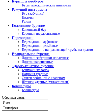
Буры для ямобуров
Буры телескопические шнековые
Режущий инструмент
Бур (забурник)
Пилоты
Резцы
Колонковое бурение
Колонковый бур
Коронки твердосплавные
Переходники
Переходники муфтовые
Переходники резьбовые
Переходники с направляющей трубы на долото
Вращательное бурение
Долота и забурники лопастные
Долота шарошечные
Ударно-канатное бурение
Башмаки желонок
Патроны ударные
Стакан забивной с клапаном
Штанги ударные (утяжелители)
Ковшебуры
Ковшебуры
Обратная связь