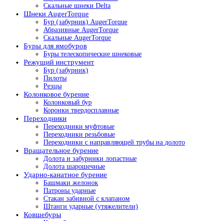
Скальные шнеки Delta
Шнеки AugerTorque
Бур (забурник) AugerTorque
Абразивные AugerTorque
Скальные AugerTorque
Буры для ямобуров
Буры телескопические шнековые
Режущий инструмент
Бур (забурник)
Пилоты
Резцы
Колонковое бурение
Колонковый бур
Коронки твердосплавные
Переходники
Переходники муфтовые
Переходники резьбовые
Переходники с направляющей трубы на долото
Вращательное бурение
Долота и забурники лопастные
Долота шарошечные
Ударно-канатное бурение
Башмаки желонок
Патроны ударные
Стакан забивной с клапаном
Штанги ударные (утяжелители)
Ковшебуры