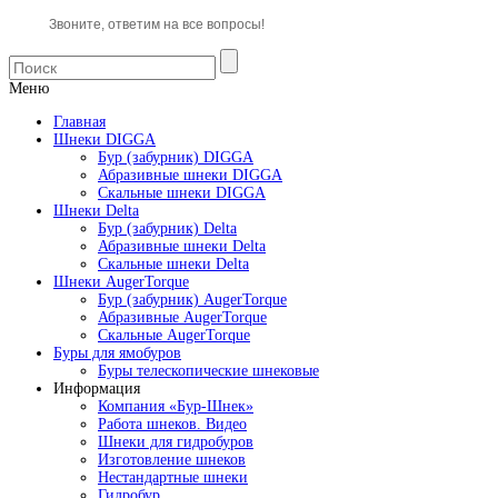
Звоните, ответим на все вопросы!
Меню
Главная
Шнеки DIGGA
Бур (забурник) DIGGA
Абразивные шнеки DIGGA
Скальные шнеки DIGGA
Шнеки Delta
Бур (забурник) Delta
Абразивные шнеки Delta
Скальные шнеки Delta
Шнеки AugerTorque
Бур (забурник) AugerTorque
Абразивные AugerTorque
Скальные AugerTorque
Буры для ямобуров
Буры телескопические шнековые
Информация
Компания «Бур-Шнек»
Работа шнеков. Видео
Шнеки для гидробуров
Изготовление шнеков
Нестандартные шнеки
Гидробур