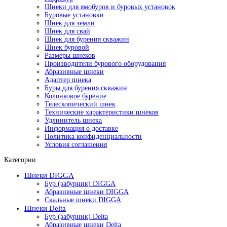
Шнеки для ямобуров и буровых установок
Буровые установки
Шнек для земли
Шнек для свай
Шнек для бурения скважин
Шнек буровой
Размеры шнеков
Производители бурового оборудования
Абразивные шнеки
Адаптер шнека
Буры для бурения скважин
Колонковое бурение
Телескопический шнек
Технические характеристики шнеков
Удлинитель шнека
Информация о доставке
Политика конфиденциальности
Условия соглашения
Категории
Шнеки DIGGA
Бур (забурник) DIGGA
Абразивные шнеки DIGGA
Скальные шнеки DIGGA
Шнеки Delta
Бур (забурник) Delta
Абразивные шнеки Delta