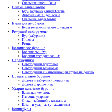
Скальные шнеки Delta
Шнеки AugerTorque
Бур (забурник) AugerTorque
Абразивные AugerTorque
Скальные AugerTorque
Буры для ямобуров
Буры телескопические шнековые
Режущий инструмент
Бур (забурник)
Пилоты
Резцы
Колонковое бурение
Колонковый бур
Коронки твердосплавные
Переходники
Переходники муфтовые
Переходники резьбовые
Переходники с направляющей трубы на долото
Вращательное бурение
Долота и забурники лопастные
Долота шарошечные
Ударно-канатное бурение
Башмаки желонок
Патроны ударные
Стакан забивной с клапаном
Штанги ударные (утяжелители)
Ковшебуры