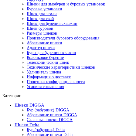
Шнеки для ямобуров и буровых установок
Буровые установки
Шнек для земли
Шнек для свай
Шнек для бурения скважин
Шнек буровой
Размеры шнеков
Производители бурового оборудования
Абразивные шнеки
Адаптер шнека
Буры для бурения скважин
Колонковое бурение
Телескопический шнек
Технические характеристики шнеков
Удлинитель шнека
Информация о доставке
Политика конфиденциальности
Условия соглашения
Категории
Шнеки DIGGA
Бур (забурник) DIGGA
Абразивные шнеки DIGGA
Скальные шнеки DIGGA
Шнеки Delta
Бур (забурник) Delta
Абразивные шнеки Delta