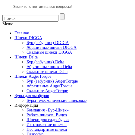
Звоните, ответим на все вопросы!
Меню
Главная
Шнеки DIGGA
Бур (забурник) DIGGA
Абразивные шнеки DIGGA
Скальные шнеки DIGGA
Шнеки Delta
Бур (забурник) Delta
Абразивные шнеки Delta
Скальные шнеки Delta
Шнеки AugerTorque
Бур (забурник) AugerTorque
Абразивные AugerTorque
Скальные AugerTorque
Буры для ямобуров
Буры телескопические шнековые
Информация
Компания «Бур-Шнек»
Работа шнеков. Видео
Шнеки для гидробуров
Изготовление шнеков
Нестандартные шнеки
Гидробур