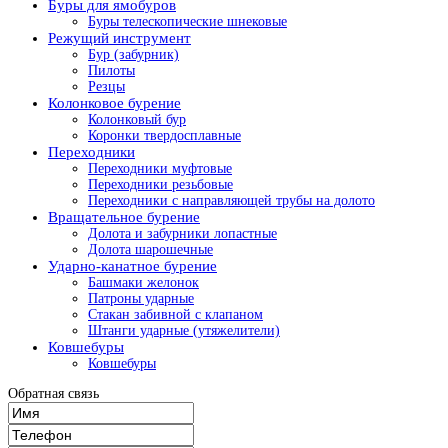
Буры для ямобуров
Буры телескопические шнековые
Режущий инструмент
Бур (забурник)
Пилоты
Резцы
Колонковое бурение
Колонковый бур
Коронки твердосплавные
Переходники
Переходники муфтовые
Переходники резьбовые
Переходники с направляющей трубы на долото
Вращательное бурение
Долота и забурники лопастные
Долота шарошечные
Ударно-канатное бурение
Башмаки желонок
Патроны ударные
Стакан забивной с клапаном
Штанги ударные (утяжелители)
Ковшебуры
Ковшебуры
Обратная связь