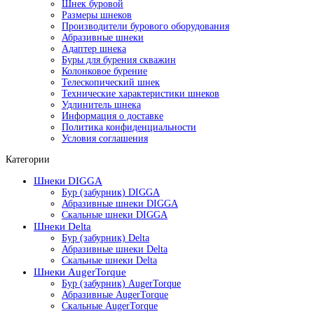
Шнек буровой
Размеры шнеков
Производители бурового оборудования
Абразивные шнеки
Адаптер шнека
Буры для бурения скважин
Колонковое бурение
Телескопический шнек
Технические характеристики шнеков
Удлинитель шнека
Информация о доставке
Политика конфиденциальности
Условия соглашения
Категории
Шнеки DIGGA
Бур (забурник) DIGGA
Абразивные шнеки DIGGA
Скальные шнеки DIGGA
Шнеки Delta
Бур (забурник) Delta
Абразивные шнеки Delta
Скальные шнеки Delta
Шнеки AugerTorque
Бур (забурник) AugerTorque
Абразивные AugerTorque
Скальные AugerTorque