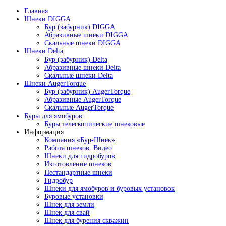
Главная
Шнеки DIGGA
Бур (забурник) DIGGA
Абразивные шнеки DIGGA
Скальные шнеки DIGGA
Шнеки Delta
Бур (забурник) Delta
Абразивные шнеки Delta
Скальные шнеки Delta
Шнеки AugerTorque
Бур (забурник) AugerTorque
Абразивные AugerTorque
Скальные AugerTorque
Буры для ямобуров
Буры телескопические шнековые
Информация
Компания «Бур-Шнек»
Работа шнеков. Видео
Шнеки для гидробуров
Изготовление шнеков
Нестандартные шнеки
Гидробур
Шнеки для ямобуров и буровых установок
Буровые установки
Шнек для земли
Шнек для свай
Шнек для бурения скважин