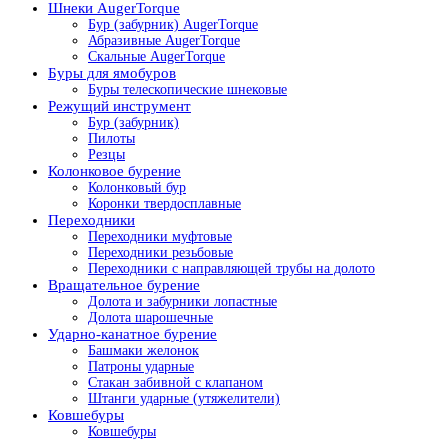
Шнеки AugerTorque
Бур (забурник) AugerTorque
Абразивные AugerTorque
Скальные AugerTorque
Буры для ямобуров
Буры телескопические шнековые
Режущий инструмент
Бур (забурник)
Пилоты
Резцы
Колонковое бурение
Колонковый бур
Коронки твердосплавные
Переходники
Переходники муфтовые
Переходники резьбовые
Переходники с направляющей трубы на долото
Вращательное бурение
Долота и забурники лопастные
Долота шарошечные
Ударно-канатное бурение
Башмаки желонок
Патроны ударные
Стакан забивной с клапаном
Штанги ударные (утяжелители)
Ковшебуры
Ковшебуры