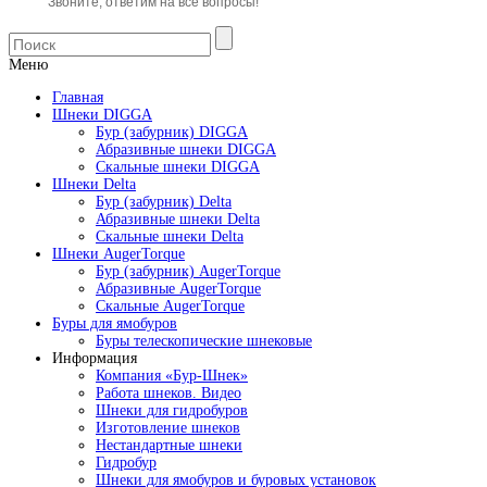
Звоните, ответим на все вопросы!
Меню
Главная
Шнеки DIGGA
Бур (забурник) DIGGA
Абразивные шнеки DIGGA
Скальные шнеки DIGGA
Шнеки Delta
Бур (забурник) Delta
Абразивные шнеки Delta
Скальные шнеки Delta
Шнеки AugerTorque
Бур (забурник) AugerTorque
Абразивные AugerTorque
Скальные AugerTorque
Буры для ямобуров
Буры телескопические шнековые
Информация
Компания «Бур-Шнек»
Работа шнеков. Видео
Шнеки для гидробуров
Изготовление шнеков
Нестандартные шнеки
Гидробур
Шнеки для ямобуров и буровых установок