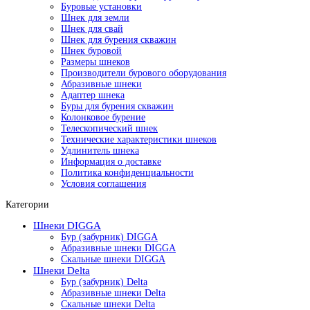
Буровые установки
Шнек для земли
Шнек для свай
Шнек для бурения скважин
Шнек буровой
Размеры шнеков
Производители бурового оборудования
Абразивные шнеки
Адаптер шнека
Буры для бурения скважин
Колонковое бурение
Телескопический шнек
Технические характеристики шнеков
Удлинитель шнека
Информация о доставке
Политика конфиденциальности
Условия соглашения
Категории
Шнеки DIGGA
Бур (забурник) DIGGA
Абразивные шнеки DIGGA
Скальные шнеки DIGGA
Шнеки Delta
Бур (забурник) Delta
Абразивные шнеки Delta
Скальные шнеки Delta