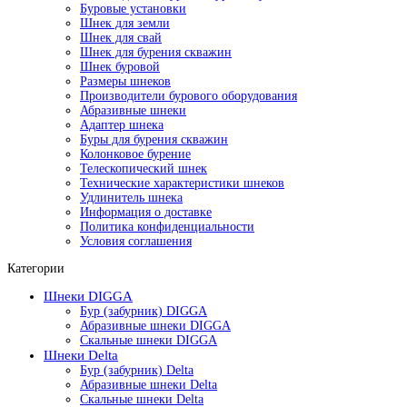
Буровые установки
Шнек для земли
Шнек для свай
Шнек для бурения скважин
Шнек буровой
Размеры шнеков
Производители бурового оборудования
Абразивные шнеки
Адаптер шнека
Буры для бурения скважин
Колонковое бурение
Телескопический шнек
Технические характеристики шнеков
Удлинитель шнека
Информация о доставке
Политика конфиденциальности
Условия соглашения
Категории
Шнеки DIGGA
Бур (забурник) DIGGA
Абразивные шнеки DIGGA
Скальные шнеки DIGGA
Шнеки Delta
Бур (забурник) Delta
Абразивные шнеки Delta
Скальные шнеки Delta