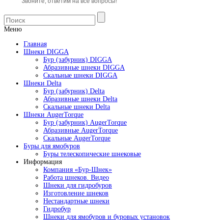
Звоните, ответим на все вопросы!
Меню
Главная
Шнеки DIGGA
Бур (забурник) DIGGA
Абразивные шнеки DIGGA
Скальные шнеки DIGGA
Шнеки Delta
Бур (забурник) Delta
Абразивные шнеки Delta
Скальные шнеки Delta
Шнеки AugerTorque
Бур (забурник) AugerTorque
Абразивные AugerTorque
Скальные AugerTorque
Буры для ямобуров
Буры телескопические шнековые
Информация
Компания «Бур-Шнек»
Работа шнеков. Видео
Шнеки для гидробуров
Изготовление шнеков
Нестандартные шнеки
Гидробур
Шнеки для ямобуров и буровых установок