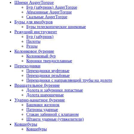
Шнеки AugerTorque
Бур (забурник) AugerTorque
Абразивные AugerTorque
Скальные AugerTorque
Буры для ямобуров
Буры телескопические шнековые
Режущий инструмент
Бур (забурник)
Пилоты
Резцы
Колонковое бурение
Колонковый бур
Коронки твердосплавные
Переходники
Переходники муфтовые
Переходники резьбовые
Переходники с направляющей трубы на долото
Вращательное бурение
Долота и забурники лопастные
Долота шарошечные
Ударно-канатное бурение
Башмаки желонок
Патроны ударные
Стакан забивной с клапаном
Штанги ударные (утяжелители)
Ковшебуры
Ковшебуры