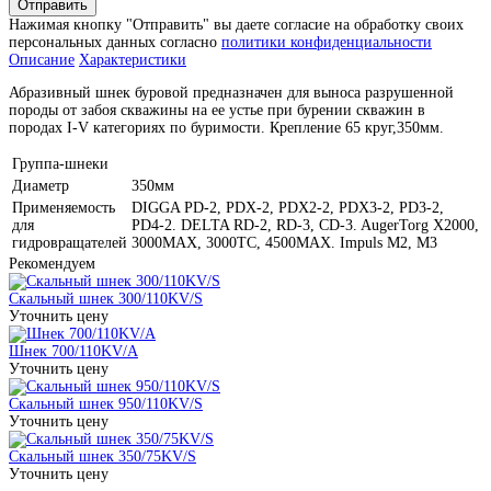
Отправить
Нажимая кнопку "Отправить" вы даете согласие на обработку своих
персональных данных согласно
политики конфиденциальности
Описание
Характеристики
Абразивный шнек буровой предназначен для выноса разрушенной
породы от забоя скважины на ее устье при бурении скважин в
породах I-V категориях по буримости. Крепление 65 круг,350мм.
Группа-шнеки
Диаметр
350мм
Применяемость
DIGGA PD-2, PDX-2, PDX2-2, PDX3-2, PD3-2,
для
PD4-2. DELTA RD-2, RD-3, CD-3. AugerTorg X2000,
гидровращателей
3000MAX, 3000TC, 4500MAX. Impuls M2, M3
Рекомендуем
Скальный шнек 300/110KV/S
Уточнить цену
Шнек 700/110KV/A
Уточнить цену
Скальный шнек 950/110KV/S
Уточнить цену
Скальный шнек 350/75KV/S
Уточнить цену