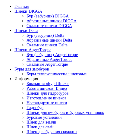
Главная
Шнеки DIGGA
Бур (забурник) DIGGA
Абразивные шнеки DIGGA
Скальные шнеки DIGGA
Шнеки Delta
Бур (забурник) Delta
Абразивные шнеки Delta
Скальные шнеки Delta
Шнеки AugerTorque
Бур (забурник) AugerTorque
Абразивные AugerTorque
Скальные AugerTorque
Буры для ямобуров
Буры телескопические шнековые
Информация
Компания «Бур-Шнек»
Работа шнеков. Видео
Шнеки для гидробуров
Изготовление шнеков
Нестандартные шнеки
Гидробур
Шнеки для ямобуров и буровых установок
Буровые установки
Шнек для земли
Шнек для свай
Шнек для бурения скважин