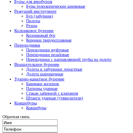
Буры для ямобуров
Буры телескопические шнековые
Режущий инструмент
Бур (забурник)
Пилоты
Резцы
Колонковое бурение
Колонковый бур
Коронки твердосплавные
Переходники
Переходники муфтовые
Переходники резьбовые
Переходники с направляющей трубы на долото
Вращательное бурение
Долота и забурники лопастные
Долота шарошечные
Ударно-канатное бурение
Башмаки желонок
Патроны ударные
Стакан забивной с клапаном
Штанги ударные (утяжелители)
Ковшебуры
Ковшебуры
Обратная связь