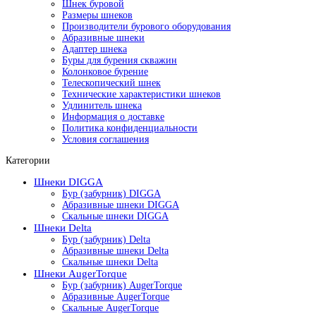
Шнек буровой
Размеры шнеков
Производители бурового оборудования
Абразивные шнеки
Адаптер шнека
Буры для бурения скважин
Колонковое бурение
Телескопический шнек
Технические характеристики шнеков
Удлинитель шнека
Информация о доставке
Политика конфиденциальности
Условия соглашения
Категории
Шнеки DIGGA
Бур (забурник) DIGGA
Абразивные шнеки DIGGA
Скальные шнеки DIGGA
Шнеки Delta
Бур (забурник) Delta
Абразивные шнеки Delta
Скальные шнеки Delta
Шнеки AugerTorque
Бур (забурник) AugerTorque
Абразивные AugerTorque
Скальные AugerTorque