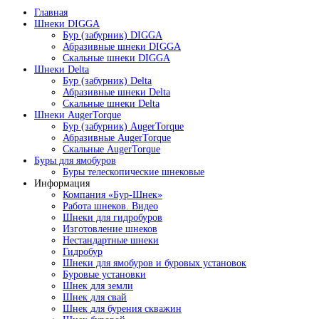
Главная
Шнеки DIGGA
Бур (забурник) DIGGA
Абразивные шнеки DIGGA
Скальные шнеки DIGGA
Шнеки Delta
Бур (забурник) Delta
Абразивные шнеки Delta
Скальные шнеки Delta
Шнеки AugerTorque
Бур (забурник) AugerTorque
Абразивные AugerTorque
Скальные AugerTorque
Буры для ямобуров
Буры телескопические шнековые
Информация
Компания «Бур-Шнек»
Работа шнеков. Видео
Шнеки для гидробуров
Изготовление шнеков
Нестандартные шнеки
Гидробур
Шнеки для ямобуров и буровых установок
Буровые установки
Шнек для земли
Шнек для свай
Шнек для бурения скважин