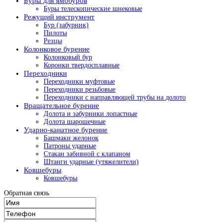
Буры для ямобуров
Буры телескопические шнековые
Режущий инструмент
Бур (забурник)
Пилоты
Резцы
Колонковое бурение
Колонковый бур
Коронки твердосплавные
Переходники
Переходники муфтовые
Переходники резьбовые
Переходники с направляющей трубы на долото
Вращательное бурение
Долота и забурники лопастные
Долота шарошечные
Ударно-канатное бурение
Башмаки желонок
Патроны ударные
Стакан забивной с клапаном
Штанги ударные (утяжелители)
Ковшебуры
Ковшебуры
Обратная связь