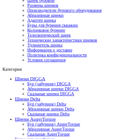
Шнек буровой
Размеры шнеков
Производители бурового оборудования
Абразивные шнеки
Адаптер шнека
Буры для бурения скважин
Колонковое бурение
Телескопический шнек
Технические характеристики шнеков
Удлинитель шнека
Информация о доставке
Политика конфиденциальности
Условия соглашения
Категории
Шнеки DIGGA
Бур (забурник) DIGGA
Абразивные шнеки DIGGA
Скальные шнеки DIGGA
Шнеки Delta
Бур (забурник) Delta
Абразивные шнеки Delta
Скальные шнеки Delta
Шнеки AugerTorque
Бур (забурник) AugerTorque
Абразивные AugerTorque
Скальные AugerTorque