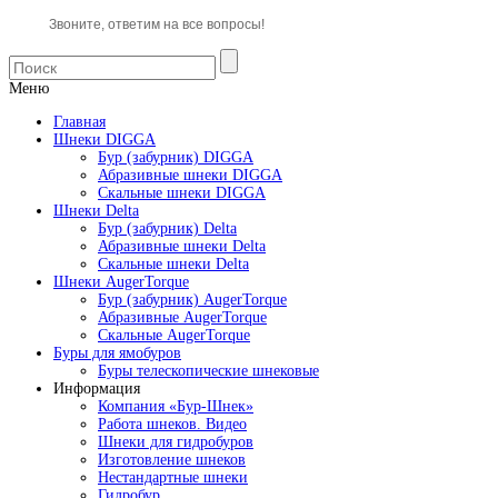
Звоните, ответим на все вопросы!
Меню
Главная
Шнеки DIGGA
Бур (забурник) DIGGA
Абразивные шнеки DIGGA
Скальные шнеки DIGGA
Шнеки Delta
Бур (забурник) Delta
Абразивные шнеки Delta
Скальные шнеки Delta
Шнеки AugerTorque
Бур (забурник) AugerTorque
Абразивные AugerTorque
Скальные AugerTorque
Буры для ямобуров
Буры телескопические шнековые
Информация
Компания «Бур-Шнек»
Работа шнеков. Видео
Шнеки для гидробуров
Изготовление шнеков
Нестандартные шнеки
Гидробур