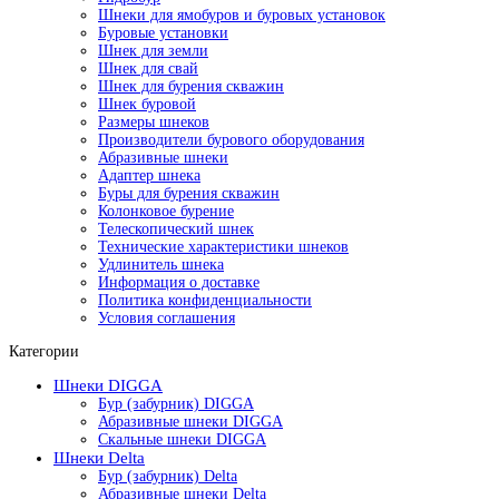
Шнеки для ямобуров и буровых установок
Буровые установки
Шнек для земли
Шнек для свай
Шнек для бурения скважин
Шнек буровой
Размеры шнеков
Производители бурового оборудования
Абразивные шнеки
Адаптер шнека
Буры для бурения скважин
Колонковое бурение
Телескопический шнек
Технические характеристики шнеков
Удлинитель шнека
Информация о доставке
Политика конфиденциальности
Условия соглашения
Категории
Шнеки DIGGA
Бур (забурник) DIGGA
Абразивные шнеки DIGGA
Скальные шнеки DIGGA
Шнеки Delta
Бур (забурник) Delta
Абразивные шнеки Delta