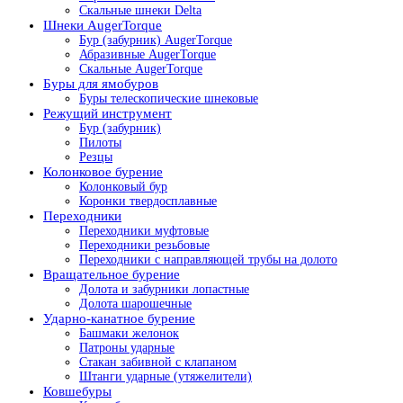
Скальные шнеки Delta
Шнеки AugerTorque
Бур (забурник) AugerTorque
Абразивные AugerTorque
Скальные AugerTorque
Буры для ямобуров
Буры телескопические шнековые
Режущий инструмент
Бур (забурник)
Пилоты
Резцы
Колонковое бурение
Колонковый бур
Коронки твердосплавные
Переходники
Переходники муфтовые
Переходники резьбовые
Переходники с направляющей трубы на долото
Вращательное бурение
Долота и забурники лопастные
Долота шарошечные
Ударно-канатное бурение
Башмаки желонок
Патроны ударные
Стакан забивной с клапаном
Штанги ударные (утяжелители)
Ковшебуры