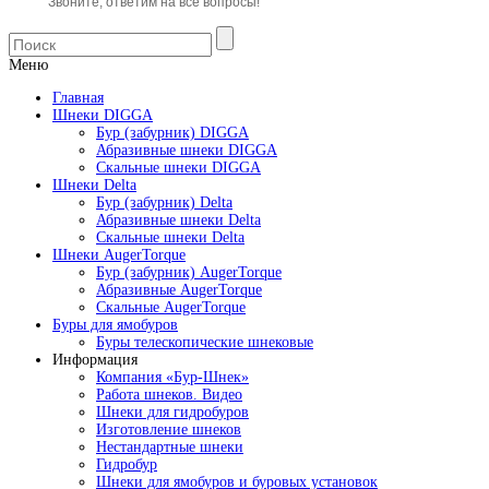
Звоните, ответим на все вопросы!
Меню
Главная
Шнеки DIGGA
Бур (забурник) DIGGA
Абразивные шнеки DIGGA
Скальные шнеки DIGGA
Шнеки Delta
Бур (забурник) Delta
Абразивные шнеки Delta
Скальные шнеки Delta
Шнеки AugerTorque
Бур (забурник) AugerTorque
Абразивные AugerTorque
Скальные AugerTorque
Буры для ямобуров
Буры телескопические шнековые
Информация
Компания «Бур-Шнек»
Работа шнеков. Видео
Шнеки для гидробуров
Изготовление шнеков
Нестандартные шнеки
Гидробур
Шнеки для ямобуров и буровых установок