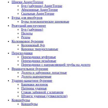
Шнеки AugerTorque
Бур (забурник) AugerTorque
Абразивные AugerTorque
Скальные AugerTorque
Буры для ямобуров
Буры телескопические шнековые
Режущий инструмент
Бур (забурник)
Пилоты
Резцы
Колонковое бурение
Колонковый бур
Коронки твердосплавные
Переходники
Переходники муфтовые
Переходники резьбовые
Переходники с направляющей трубы на долото
Вращательное бурение
Долота и забурники лопастные
Долота шарошечные
Ударно-канатное бурение
Башмаки желонок
Патроны ударные
Стакан забивной с клапаном
Штанги ударные (утяжелители)
Ковшебуры
Ковшебуры