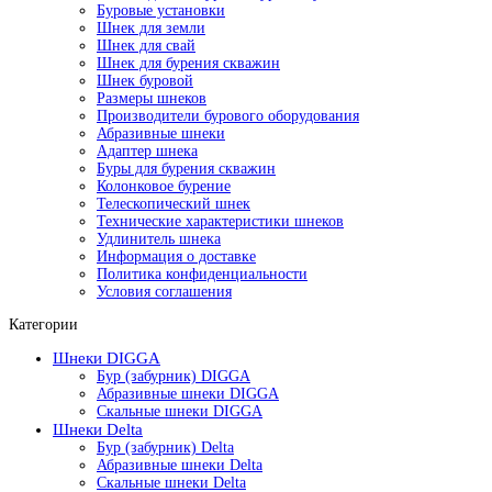
Буровые установки
Шнек для земли
Шнек для свай
Шнек для бурения скважин
Шнек буровой
Размеры шнеков
Производители бурового оборудования
Абразивные шнеки
Адаптер шнека
Буры для бурения скважин
Колонковое бурение
Телескопический шнек
Технические характеристики шнеков
Удлинитель шнека
Информация о доставке
Политика конфиденциальности
Условия соглашения
Категории
Шнеки DIGGA
Бур (забурник) DIGGA
Абразивные шнеки DIGGA
Скальные шнеки DIGGA
Шнеки Delta
Бур (забурник) Delta
Абразивные шнеки Delta
Скальные шнеки Delta